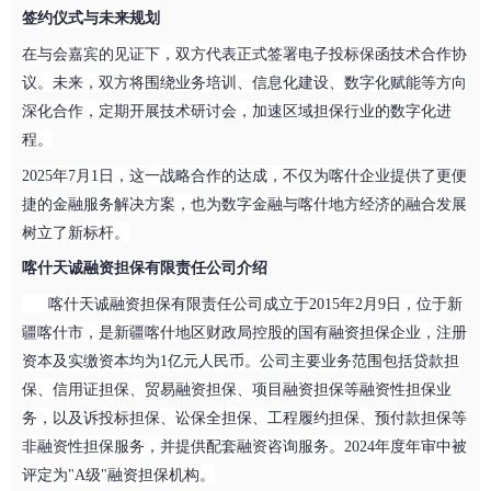
签约仪式与未来规划
在与会嘉宾的见证下，双方代表正式签署电子投标保函技术合作协
议。未来，双方将围绕业务培训、信息化
建设、数字化赋能
等方向
深化合作，定期开展技术研讨会，加速区域担保行业的数字化进
程。
2025年7月
1
日，这一战略合作的达成，不仅为喀什企业提供了更便
捷的金融服务解决方案，也为
数字金融
与
喀什
地方经济的融合发展
树立了新标杆。
喀什天诚融资担保有限责任公司介绍
喀什天诚融资担保有限责任公司成立于
2015年2月9日，位于新
疆喀什市，是新疆喀什地区财政局控股的国有融资担保企业，注册
资本及实缴资本均为1亿元人民币。公司主要业务范围包括贷款担
保、信用证担保、贸易融资担保、项目融资担保等融资性担保业
务，以及诉投标担保、讼保全担保、工程履约担保、预付款担保等
非融资性担保服务，并提供配套融资咨询服务。2024年度年审中被
评定为"A级"融资担保机构。